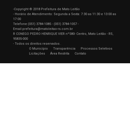
-Copyright © 2018 Prefeitura de Mato Leitão
- Horário de Atendimento: Segunda a Sexta: 7:30 as 11:30 e 13:00 as
17:00
Telefone:(051) 3784-1085 - (051) 3784-1057 -
Email:prefeitura@matoleitao-rs.com.br
R CONEGO PEDRO HENRIQUE VIER nº580- Centro, Mato Leitão - RS,
95835-000
- Todos os direitos reservados .
O Município
Transparência
Processos Seletivos
Licitações
Área Restrita
Contato