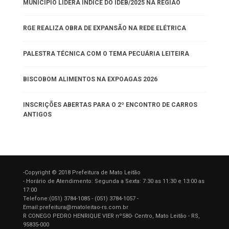
MUNICÍPIO LIDERA ÍNDICE DO IDEB/2025 NA REGIÃO
RGE REALIZA OBRA DE EXPANSÃO NA REDE ELÉTRICA
PALESTRA TÉCNICA COM O TEMA PECUÁRIA LEITEIRA
BISCOBOM ALIMENTOS NA EXPOAGAS 2026
INSCRIÇÕES ABERTAS PARA O 2º ENCONTRO DE CARROS
ANTIGOS
-Copyright © 2018 Prefeitura de Mato Leitão
- Horário de Atendimento: Segunda a Sexta: 7:30 as 11:30 e 13:00 as
17:00
Telefone:(051) 3784-1085 - (051) 3784-1057 -
Email:prefeitura@matoleitao-rs.com.br
R CONEGO PEDRO HENRIQUE VIER nº580- Centro, Mato Leitão - RS,
95835-000