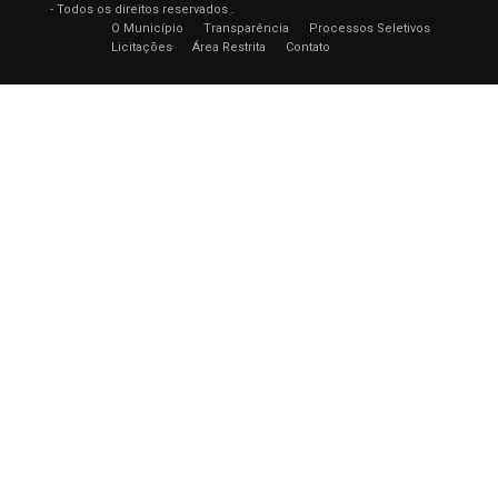
- Todos os direitos reservados .
O Município
Transparência
Processos Seletivos
Licitações
Área Restrita
Contato