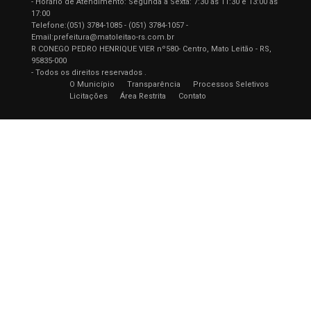
- Horário de Atendimento: Segunda a Sexta: 7:30 as 11:30 e 13:00 as
17:00
Telefone:(051) 3784-1085 - (051) 3784-1057 -
Email:prefeitura@matoleitao-rs.com.br
R CONEGO PEDRO HENRIQUE VIER nº580- Centro, Mato Leitão - RS,
95835-000
- Todos os direitos reservados .
O Município
Transparência
Processos Seletivos
Licitações
Área Restrita
Contato