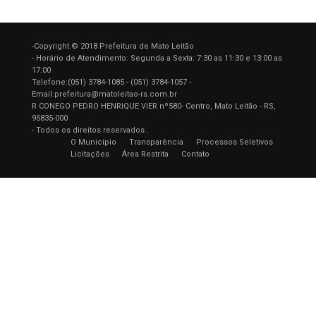
-Copyright © 2018 Prefeitura de Mato Leitão
- Horário de Atendimento: Segunda a Sexta: 7:30 as 11:30 e 13:00 as
17:00
Telefone:(051) 3784-1085 - (051) 3784-1057 -
Email:prefeitura@matoleitao-rs.com.br
R CONEGO PEDRO HENRIQUE VIER nº580- Centro, Mato Leitão - RS,
95835-000
- Todos os direitos reservados .
O Município
Transparência
Processos Seletivos
Licitações
Área Restrita
Contato