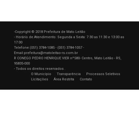
-Copyright © 2018 Prefeitura de Mato Leitão
- Horário de Atendimento: Segunda a Sexta: 7:30 as 11:30 e 13:00 as
17:00
Telefone:(051) 3784-1085 - (051) 3784-1057 -
Email:prefeitura@matoleitao-rs.com.br
R CONEGO PEDRO HENRIQUE VIER nº580- Centro, Mato Leitão - RS,
95835-000
- Todos os direitos reservados .
O Município
Transparência
Processos Seletivos
Licitações
Área Restrita
Contato