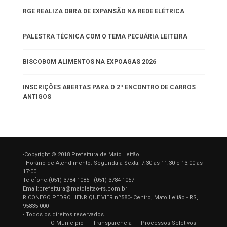
RGE REALIZA OBRA DE EXPANSÃO NA REDE ELÉTRICA
PALESTRA TÉCNICA COM O TEMA PECUÁRIA LEITEIRA
BISCOBOM ALIMENTOS NA EXPOAGAS 2026
INSCRIÇÕES ABERTAS PARA O 2º ENCONTRO DE CARROS
ANTIGOS
-Copyright © 2018 Prefeitura de Mato Leitão
- Horário de Atendimento: Segunda a Sexta: 7:30 as 11:30 e 13:00 as
17:00
Telefone:(051) 3784-1085 - (051) 3784-1057 -
Email:prefeitura@matoleitao-rs.com.br
R CONEGO PEDRO HENRIQUE VIER nº580- Centro, Mato Leitão - RS,
95835-000
- Todos os direitos reservados .
O Município
Transparência
Processos Seletivos