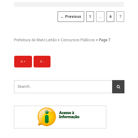
← Previous
1
…
6
7
Prefeitura de Mato Leitão
>
Concursos Públicos
>
Page 7
A +
A -