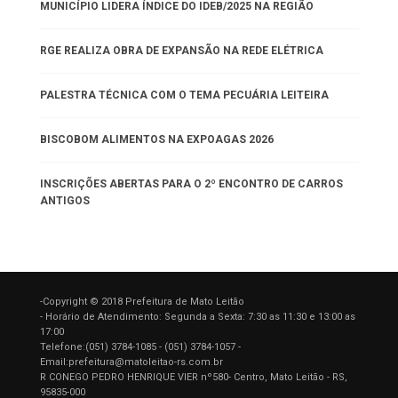
MUNICÍPIO LIDERA ÍNDICE DO IDEB/2025 NA REGIÃO
RGE REALIZA OBRA DE EXPANSÃO NA REDE ELÉTRICA
PALESTRA TÉCNICA COM O TEMA PECUÁRIA LEITEIRA
BISCOBOM ALIMENTOS NA EXPOAGAS 2026
INSCRIÇÕES ABERTAS PARA O 2º ENCONTRO DE CARROS
ANTIGOS
-Copyright © 2018 Prefeitura de Mato Leitão
- Horário de Atendimento: Segunda a Sexta: 7:30 as 11:30 e 13:00 as
17:00
Telefone:(051) 3784-1085 - (051) 3784-1057 -
Email:prefeitura@matoleitao-rs.com.br
R CONEGO PEDRO HENRIQUE VIER nº580- Centro, Mato Leitão - RS,
95835-000