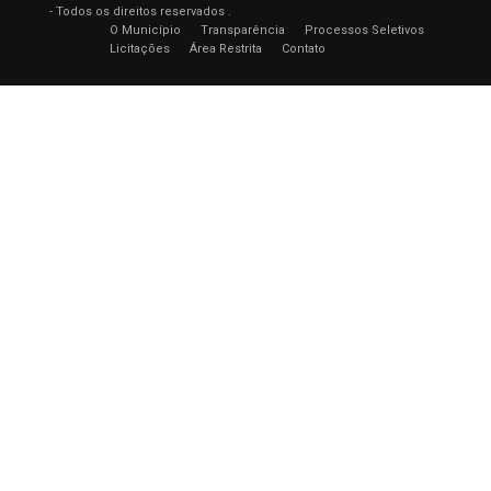
- Todos os direitos reservados .
O Município
Transparência
Processos Seletivos
Licitações
Área Restrita
Contato