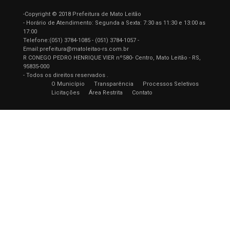
-Copyright © 2018 Prefeitura de Mato Leitão
- Horário de Atendimento: Segunda a Sexta: 7:30 as 11:30 e 13:00 as
17:00
Telefone:(051) 3784-1085 - (051) 3784-1057 -
Email:prefeitura@matoleitao-rs.com.br
R CONEGO PEDRO HENRIQUE VIER nº580- Centro, Mato Leitão - RS,
95835-000
- Todos os direitos reservados .
O Município
Transparência
Processos Seletivos
Licitações
Área Restrita
Contato