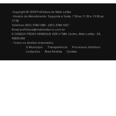
-Copyright © 2018 Prefeitura de Mato Leitão
- Horário de Atendimento: Segunda a Sexta: 7:30 as 11:30 e 13:00 as
17:00
Telefone:(051) 3784-1085 - (051) 3784-1057 -
Email:prefeitura@matoleitao-rs.com.br
R CONEGO PEDRO HENRIQUE VIER nº580- Centro, Mato Leitão - RS,
95835-000
- Todos os direitos reservados .
O Município
Transparência
Processos Seletivos
Licitações
Área Restrita
Contato