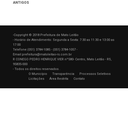
ANTIGOS
-Copyright © 2018 Prefeitura de Mato Leitão
- Horário de Atendimento: Segunda a Sexta: 7:30 as 11:30 e 13:00 as
17:00
Telefone:(051) 3784-1085 - (051) 3784-1057 -
Email:prefeitura@matoleitao-rs.com.br
R CONEGO PEDRO HENRIQUE VIER nº580- Centro, Mato Leitão - RS,
95835-000
- Todos os direitos reservados .
O Município
Transparência
Processos Seletivos
Licitações
Área Restrita
Contato