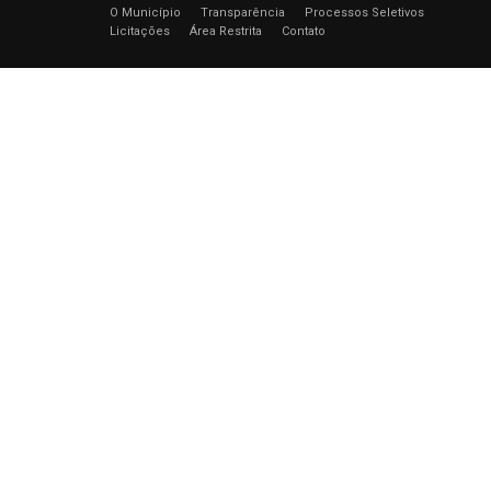
O Município
Transparência
Processos Seletivos
Licitações
Área Restrita
Contato