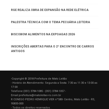
RGE REALIZA OBRA DE EXPANSÃO NA REDE ELÉTRICA
PALESTRA TÉCNICA COM O TEMA PECUÁRIA LEITEIRA
BISCOBOM ALIMENTOS NA EXPOAGAS 2026
INSCRIÇÕES ABERTAS PARA O 2º ENCONTRO DE CARROS
ANTIGOS
-Copyright © 2018 Prefeitura de Mato Leitão
- Horário de Atendimento: Segunda a Sexta: 7:30 as 11:30 e 13:00 as
17:00
Telefone:(051) 3784-1085 - (051) 3784-1057 -
Email:prefeitura@matoleitao-rs.com.br
R CONEGO PEDRO HENRIQUE VIER nº580- Centro, Mato Leitão - RS,
95835-000
- Todos os direitos reservados .