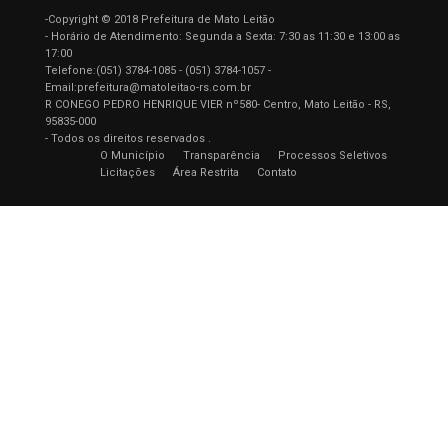
-Copyright © 2018 Prefeitura de Mato Leitão
- Horário de Atendimento: Segunda a Sexta: 7:30 as 11:30 e 13:00 as
17:00
Telefone:(051) 3784-1085 - (051) 3784-1057 -
Email:prefeitura@matoleitao-rs.com.br
R CONEGO PEDRO HENRIQUE VIER nº580- Centro, Mato Leitão - RS,
95835-000
- Todos os direitos reservados .
O Município
Transparência
Processos Seletivos
Licitações
Área Restrita
Contato