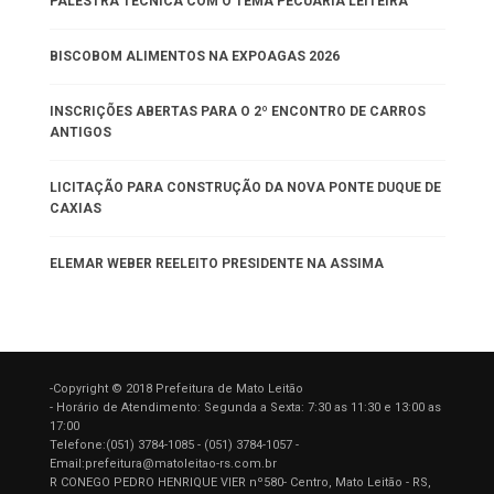
PALESTRA TÉCNICA COM O TEMA PECUÁRIA LEITEIRA
BISCOBOM ALIMENTOS NA EXPOAGAS 2026
INSCRIÇÕES ABERTAS PARA O 2º ENCONTRO DE CARROS
ANTIGOS
LICITAÇÃO PARA CONSTRUÇÃO DA NOVA PONTE DUQUE DE
CAXIAS
ELEMAR WEBER REELEITO PRESIDENTE NA ASSIMA
-Copyright © 2018 Prefeitura de Mato Leitão
- Horário de Atendimento: Segunda a Sexta: 7:30 as 11:30 e 13:00 as
17:00
Telefone:(051) 3784-1085 - (051) 3784-1057 -
Email:prefeitura@matoleitao-rs.com.br
R CONEGO PEDRO HENRIQUE VIER nº580- Centro, Mato Leitão - RS,