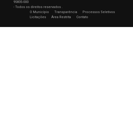
95835-000
- Todos os direitos reservados .
O Município
Transparência
Processos Seletivos
Licitações
Área Restrita
Contato