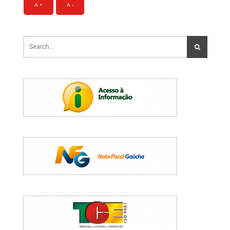
A +
A -