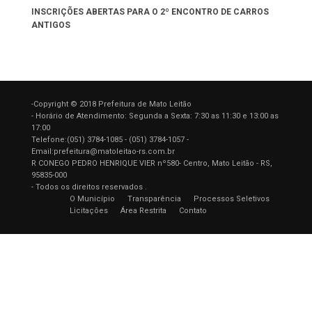
INSCRIÇÕES ABERTAS PARA O 2º ENCONTRO DE CARROS
ANTIGOS
-Copyright © 2018 Prefeitura de Mato Leitão
- Horário de Atendimento: Segunda a Sexta: 7:30 as 11:30 e 13:00 as
17:00
Telefone:(051) 3784-1085 - (051) 3784-1057 -
Email:prefeitura@matoleitao-rs.com.br
R CONEGO PEDRO HENRIQUE VIER nº580- Centro, Mato Leitão - RS,
95835-000
- Todos os direitos reservados .
O Município
Transparência
Processos Seletivos
Licitações
Área Restrita
Contato